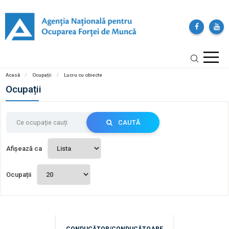
Acasă
/
Ocupații
/
Lucru cu obiecte
Ocupații
CAUTĂ
Afișează ca
Ocupații